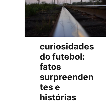
curiosidades
do futebol:
fatos
surpreenden
tes e
histórias