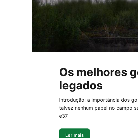
Os melhores go
legados
Introdução: a importância dos gol
talvez nenhum papel no campo s
e37
Ler mais