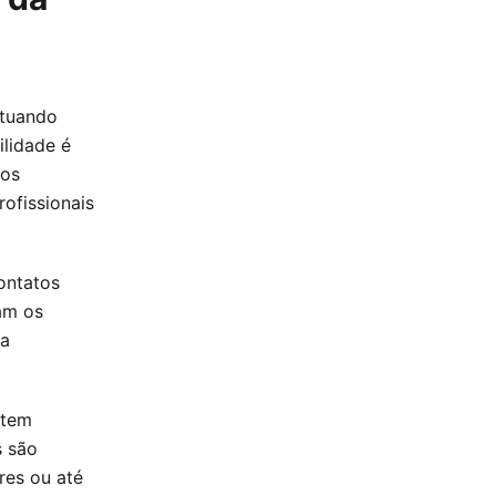
atuando
ilidade é
mos
rofissionais
ontatos
am os
na
 tem
s são
res ou até