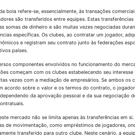
a bola refere-se, essencialmente, às transações comerciai
dores são transferidos entre equipes. Estas transferência
tas somas de dinheiro e são muitas vezes negociadas duran
ências específicas. Os clubes, ao contratar um jogador, adq
onômicos e registram seu contrato junto às federações espo
ivos países.
ersos componentes envolvidos no funcionamento do merca
ões começam com os clubes estabelecendo seu interesse
itas vezes com a mediação de empresários. Se ambos os c
 acordo sobre o valor e os termos do contrato, o jogador
, dependendo da aprovação pessoal e da sua negociação de
ontratuais.
 este mercado não se limita apenas às transferências em si.
as de movimentação, como empréstimos de jogadores, ond
amente transferido para outro clube. Neste cenário, a equi