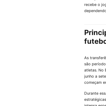
recebe o jo
dependendo 
Princi
futebo
As transfer
são período
atletas. No 
junho a set
começam em
Durante ess
estratégica
intensa esp