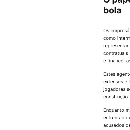
bola
Os empresár
como interm
representar
contratuais
e financeira
Estes agent
extensos e 
jogadores so
construção d
Enquanto mu
enfrentado 
acusados de