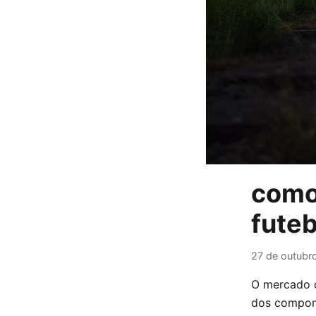
como
futeb
27 de outubr
O mercado d
dos compone