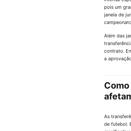
pois um gra
janela de ju
campeonatos
Além das ja
transferênc
contrato. E
a aprovação
Como 
afeta
As transfer
de futebol.