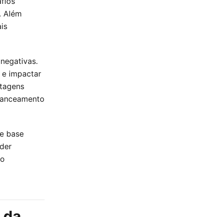
afios
. Além
is
negativas.
 e impactar
ntagens
alanceamento
e base
der
to
 da