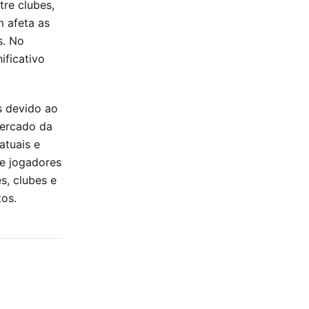
tre clubes,
 afeta as
s. No
ificativo
s devido ao
mercado da
atuais e
de jogadores
s, clubes e
tos.