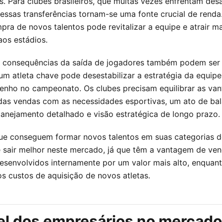
as. Para clubes brasileiros, que muitas vezes enfrentam des
, essas transferências tornam-se uma fonte crucial de renda
pra de novos talentos pode revitalizar a equipe e atrair ma
aos estádios.
 consequências da saída de jogadores também podem ser 
um atleta chave pode desestabilizar a estratégia da equipe
nho no campeonato. Os clubes precisam equilibrar as va
 das vendas com as necessidades esportivas, um ato de b
lanejamento detalhado e visão estratégica de longo prazo.
ue conseguem formar novos talentos em suas categorias d
 sair melhor neste mercado, já que têm a vantagem de ven
esenvolvidos internamente por um valor mais alto, enquan
s custos de aquisição de novos atletas.
el dos empresários no mercado