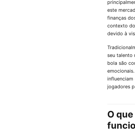
principalmen
este merca
finanças do
contexto do 
devido à vis
Tradicional
seu talento
bola são co
emocionais.
influenciam
jogadores p
O que
funci