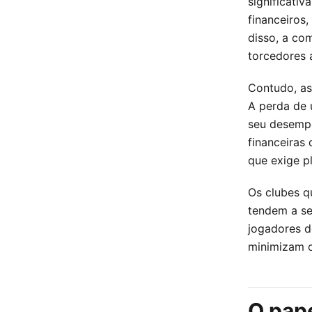
significativ
financeiros
disso, a com
torcedores 
Contudo, as
A perda de 
seu desempe
financeiras
que exige p
Os clubes q
tendem a se
jogadores d
minimizam o
O pap