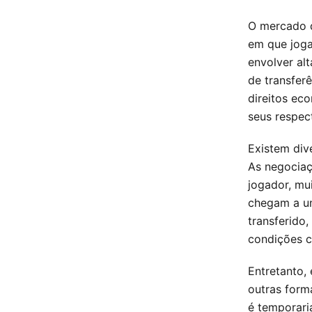
O mercado d
em que joga
envolver al
de transfer
direitos ec
seus respect
Existem div
As negociaç
jogador, mu
chegam a um
transferido
condições c
Entretanto,
outras form
é temporari