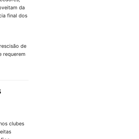
oveitam da
ia final dos
rescisão de
te requerem
s
nos clubes
eitas