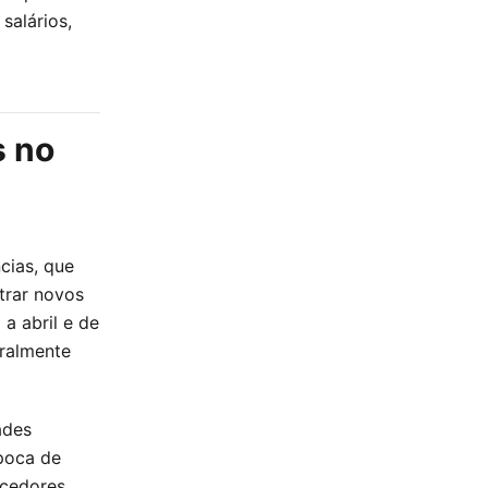
salários,
s no
cias, que
trar novos
 a abril e de
ralmente
ades
poca de
rcedores,