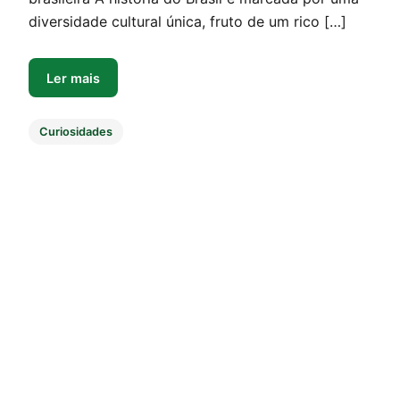
diversidade cultural única, fruto de um rico […]
Ler mais
Curiosidades
Paginação de posts
1
2
3
…
23
Post seguinte
»
Início
Matheus Clemente
forneas
© 2024 Gol na Arena. Todos os direitos reservados.