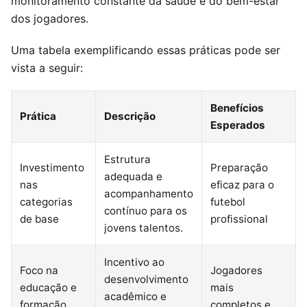
monitoramento constante da saúde e do bem-estar
dos jogadores.
Uma tabela exemplificando essas práticas pode ser
vista a seguir:
Benefícios
Prática
Descrição
Esperados
Estrutura
Investimento
Preparação
adequada e
nas
eficaz para o
acompanhamento
categorias
futebol
contínuo para os
de base
profissional
jovens talentos.
Incentivo ao
Foco na
Jogadores
desenvolvimento
educação e
mais
acadêmico e
formação
completos e