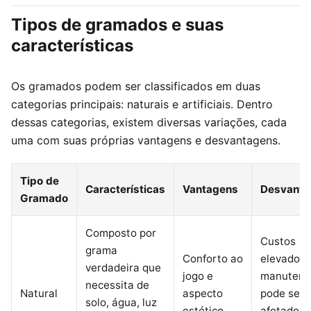
Tipos de gramados e suas
características
Os gramados podem ser classificados em duas
categorias principais: naturais e artificiais. Dentro
dessas categorias, existem diversas variações, cada
uma com suas próprias vantagens e desvantagens.
Tipo de
Características
Vantagens
Desvanta
Gramado
Composto por
Custos
grama
Conforto ao
elevados 
verdadeira que
jogo e
manutenç
necessita de
Natural
aspecto
pode ser
solo, água, luz
estético
afetado p