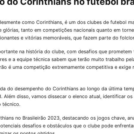
do Corinthians no futebol bra
plesmente como Corinthians, é um dos clubes de futebol mai
 e glórias, tanto em competições nacionais quanto em torne
nantes e vitórias memoráveis, que fazem parte do folclore
rtante na história do clube, com desafios que prometem 
res e a equipe técnica sabem que terão muito trabalho pela
leirão é uma competição extremamente competitiva e exige r
ada do desempenho do Corinthians ao longo da última temp
. Além disso, vamos dissecar o elenco atual, identificar os
o técnico.
nthians no Brasileirão 2023, destacando os jogos chave, a
otenciais desafios e obstáculos que o clube pode enfrent
mizar os pontos obtidos.