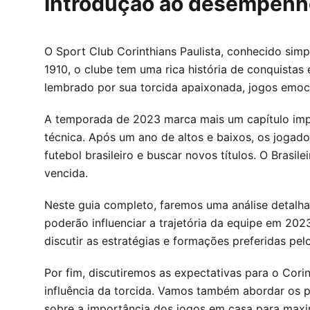
Introdução ao desempenho 
O Sport Club Corinthians Paulista, conhecido sim
1910, o clube tem uma rica história de conquistas
lembrado por sua torcida apaixonada, jogos emocio
A temporada de 2023 marca mais um capítulo impo
técnica. Após um ano de altos e baixos, os jogado
futebol brasileiro e buscar novos títulos. O Brasi
vencida.
Neste guia completo, faremos uma análise detalh
poderão influenciar a trajetória da equipe em 2023
discutir as estratégias e formações preferidas pel
Por fim, discutiremos as expectativas para o Cori
influência da torcida. Vamos também abordar os p
sobre a importância dos jogos em casa para maxi