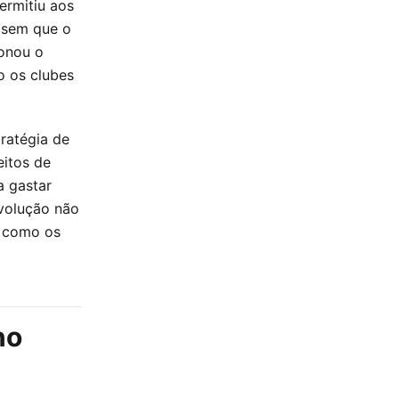
rmitiu aos
, sem que o
ionou o
o os clubes
tratégia de
eitos de
a gastar
evolução não
a como os
no