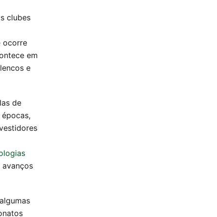
os clubes
e ocorre
acontece em
elencos e
las de
 épocas,
vestidores
ologias
 avanços
 algumas
onatos