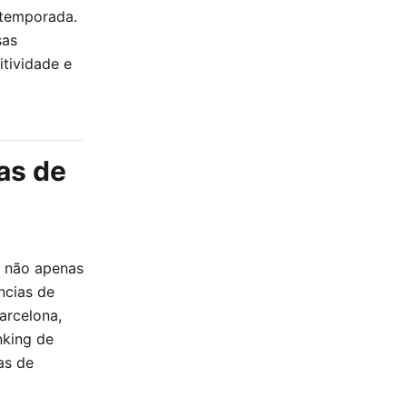
 temporada.
sas
itividade e
as de
o não apenas
ncias de
arcelona,
nking de
as de