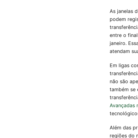
As janelas 
podem regis
transferênci
entre o fin
janeiro. Ess
atendam sua
Em ligas co
transferênc
não são ape
também se e
transferênc
Avançadas n
tecnológico
Além das pr
regiões do 