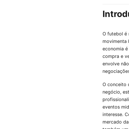
Introd
O futebol é
movimenta b
economia é 
compra e ve
envolve não
negociações
O conceito 
negócio, es
profissiona
eventos mid
interesse. 
mercado da 