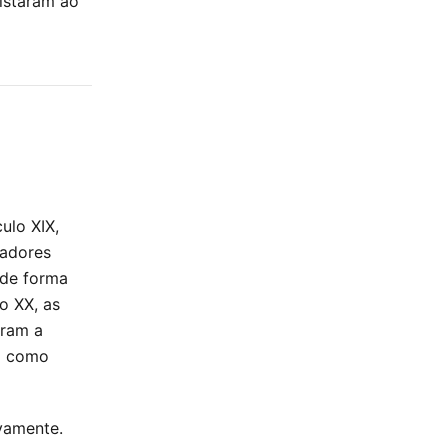
istaram ao
ulo XIX,
gadores
 de forma
o XX, as
aram a
m como
ivamente.