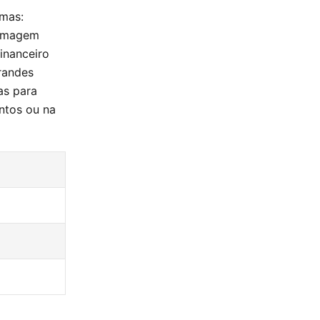
rmas:
 imagem
inanceiro
randes
as para
entos ou na