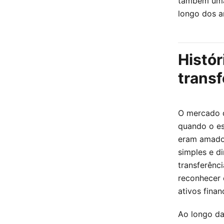
também uma
longo dos a
Histór
transf
O mercado d
quando o es
eram amador
simples e d
transferênc
reconhecer
ativos finan
Ao longo da