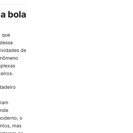
a bola
l que
 dessa
ividades de
fenômeno
mplexas
eiros.
dadeiro
aram
ande
moderno, o
ntos, mas