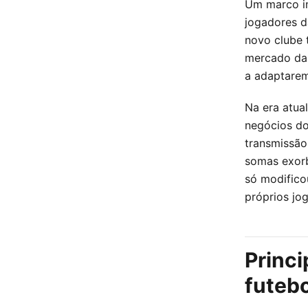
Um marco im
jogadores d
novo clube 
mercado da 
a adaptarem
Na era atua
negócios do
transmissão
somas exorb
só modific
próprios jo
Princi
futebo