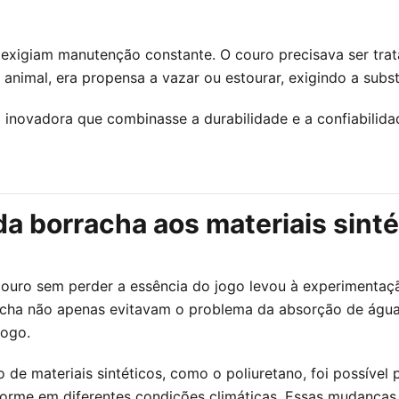
xigiam manutenção constante. O couro precisava ser tratad
animal, era propensa a vazar ou estourar, exigindo a subst
novadora que combinasse a durabilidade e a confiabilida
da borracha aos materiais sinté
couro sem perder a essência do jogo levou à experimentaç
racha não apenas evitavam o problema da absorção de águ
jogo.
de materiais sintéticos, como o poliuretano, foi possível
rme em diferentes condições climáticas. Essas mudanças s