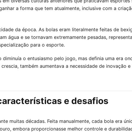
em diversas culturas anteriores que praticavam esportes si
ganhar a forma que tem atualmente, inclusive com a criaçã
icidade da época. As bolas eram literalmente feitas de bex
viam água e se tornavam extremamente pesadas, representa
pecialização para o esporte.
 diminuía o entusiasmo pelo jogo, mas definia uma era onde
bol crescia, também aumentava a necessidade de inovação
características e desafios
ante muitas décadas. Feita manualmente, cada bola era úni
o, embora proporcionasse melhor controle e durabilidade