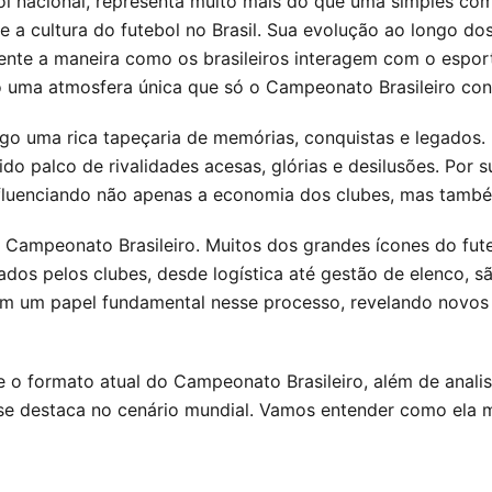
ol nacional, representa muito mais do que uma simples co
o e a cultura do futebol no Brasil. Sua evolução ao longo 
ente a maneira como os brasileiros interagem com o espor
 uma atmosfera única que só o Campeonato Brasileiro con
go uma rica tapeçaria de memórias, conquistas e legados. 
o palco de rivalidades acesas, glórias e desilusões. Por 
influenciando não apenas a economia dos clubes, mas tamb
 Campeonato Brasileiro. Muitos dos grandes ícones do fut
tados pelos clubes, desde logística até gestão de elenco, 
êm um papel fundamental nesse processo, revelando novos 
 e o formato atual do Campeonato Brasileiro, além de anali
se destaca no cenário mundial. Vamos entender como ela mo