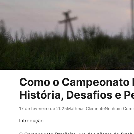
Como o Campeonato Br
História, Desafios e 
17 de fevereiro de 2025
Matheus Clemente
Nenhum Come
Introdução