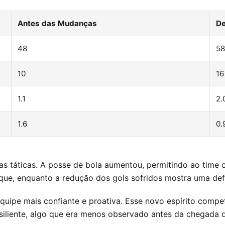
Antes das Mudanças
De
48
58
10
16
1.1
2.
1.6
0.
 táticas. A posse de bola aumentou, permitindo ao time co
aque, enquanto a redução dos gols sofridos mostra uma de
quipe mais confiante e proativa. Esse novo espírito compet
esiliente, algo que era menos observado antes da chegada 