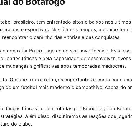
ual do Botafogo
ebol brasileiro, tem enfrentado altos e baixos nos últimos 
nanceiras e esportivas. Nos últimos tempos, a equipe tem 
 reencontrar o caminho das vitórias e das conquistas.
 contratar Bruno Lage como seu novo técnico. Essa escol
abilidades táticas e pela capacidade de desenvolver joven
de mudanças significativas após temporadas medíocres.
alta. O clube trouxe reforços importantes e conta com uma
de um futebol mais moderno e competitivo, capaz de enfre
mudanças táticas implementadas por Bruno Lage no Botafog
tratégias. Além disso, discutiremos as reações dos jogado
uturo do clube.