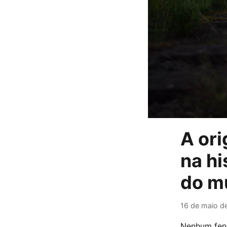
A or
na hi
do m
16 de maio d
Nenhum fenô