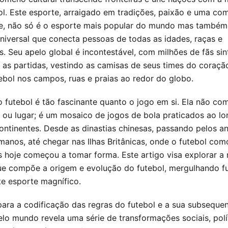
ol. Este esporte, arraigado em tradições, paixão e uma co
e, não só é o esporte mais popular do mundo mas també
niversal que conecta pessoas de todas as idades, raças e
. Seu apelo global é incontestável, com milhões de fãs si
r as partidas, vestindo as camisas de seus times do coração
ebol nos campos, ruas e praias ao redor do globo.
do futebol é tão fascinante quanto o jogo em si. Ela não c
 ou lugar; é um mosaico de jogos de bola praticados ao l
continentes. Desde as dinastias chinesas, passando pelos a
manos, até chegar nas Ilhas Britânicas, onde o futebol com
hoje começou a tomar forma. Este artigo visa explorar a 
ue compõe a origem e evolução do futebol, mergulhando f
te esporte magnífico.
ara a codificação das regras do futebol e a sua subseque
lo mundo revela uma série de transformações sociais, polí