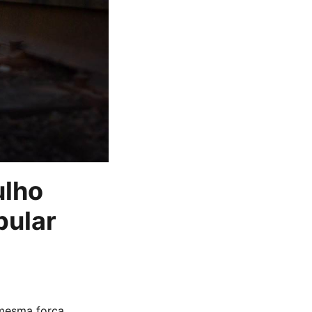
ulho
pular
 mesma força