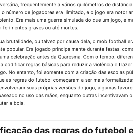
dversária, frequentemente a vários quilômetros de distância
, o número de jogadores era ilimitado, e o jogo era notori
iolento. Era mais uma guerra simulada do que um jogo, e m
m ferimentos graves ou até mortes.
ua brutalidade, ou talvez por causa dela, o mob football er
e popular. Era jogado principalmente durante festas, com
 uma celebração antes da Quaresma. Com o tempo, diferen
 codificar regras básicas para reduzir a violência e traze
go. No entanto, foi somente com a criação das escolas pú
que as regras do futebol começaram a ser mais formalizada
envolveram suas próprias versões do jogo, algumas favor
 baseado no uso das mãos, enquanto outras incentivavam o
tar a bola.
ficação das regras do futebol 