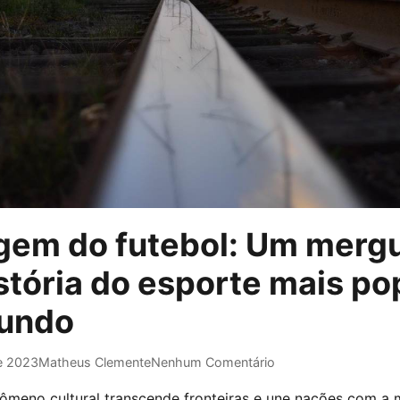
igem do futebol: Um merg
stória do esporte mais po
undo
e 2023
Matheus Clemente
Nenhum Comentário
meno cultural transcende fronteiras e une nações com a