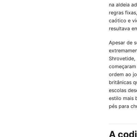
na aldeia a
regras fixas
caótico e v
resultava e
Apesar de s
extremament
Shrovetide,
começaram a
ordem ao jo
britânicas 
escolas des
estilo mais
pés para chu
A codi