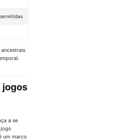
permitidas
 ancestrais
emporal.
s jogos
eça a se
 jogo
até um marco