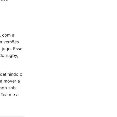
a, com a
am versões
o jogo. Esse
do rugby,
definindo o
ra mover a
jogo sob
 Team e a