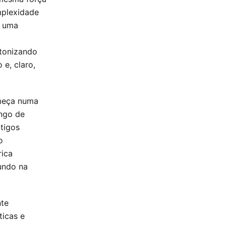
mplexidade
m uma
ntonizando
 e, claro,
omeça numa
ongo de
ntigos
o
rica
undo na
nte
ticas e