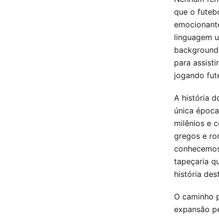
que o futeb
emocionant
linguagem u
backgrounds
para assisti
jogando fut
A história 
única época
milênios e 
gregos e ro
conhecemos 
tapeçaria q
história des
O caminho p
expansão pe