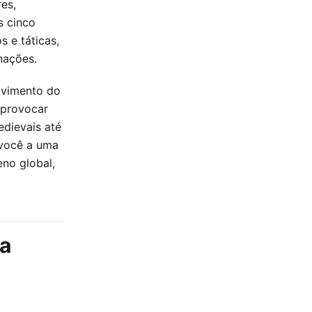
res,
s cinco
s e táticas,
nações.
lvimento do
 provocar
edievais até
 você a uma
no global,
na