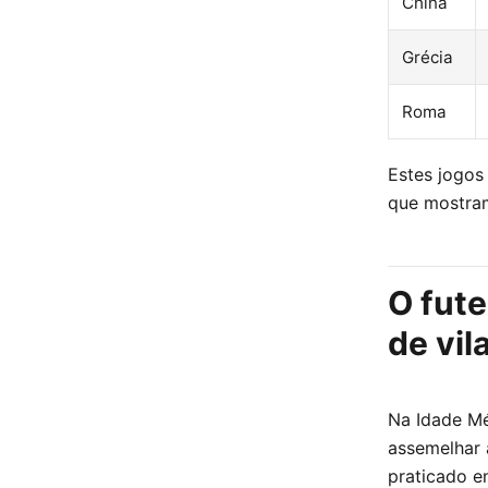
China
Grécia
Roma
Estes jogos
que mostram
O fute
de vil
Na Idade Mé
assemelhar 
praticado e