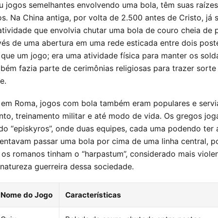
ou jogos semelhantes envolvendo uma bola, têm suas raíz
s. Na China antiga, por volta de 2.500 antes de Cristo, já 
 atividade que envolvia chutar uma bola de couro cheia de 
vés de uma abertura em uma rede esticada entre dois poste
 que um jogo; era uma atividade física para manter os sol
bém fazia parte de cerimônias religiosas para trazer sorte
e.
e em Roma, jogos com bola também eram populares e ser
nto, treinamento militar e até modo de vida. Os gregos j
o “episkyros”, onde duas equipes, cada uma podendo ter 
tentavam passar uma bola por cima de uma linha central, 
 os romanos tinham o “harpastum”, considerado mais violent
 natureza guerreira dessa sociedade.
Nome do Jogo
Características