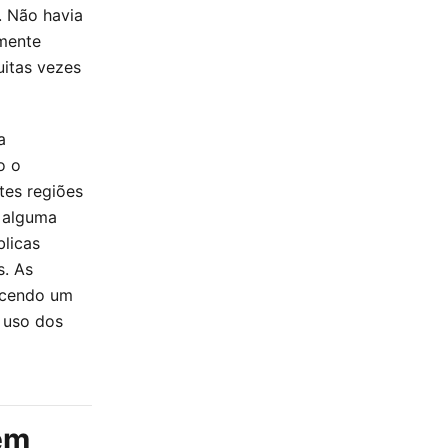
. Não havia
amente
uitas vezes
a
o o
tes regiões
r alguma
blicas
s. As
ecendo um
 uso dos
em