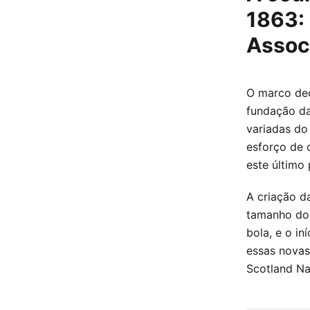
1863:
Assoc
O marco dec
fundação da
variadas do 
esforço de 
este último
A criação d
tamanho do 
bola, e o i
essas novas
Scotland Na