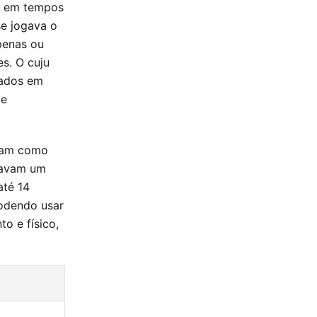
es em tempos
se jogava o
penas ou
s. O cuju
dados em
 e
viam como
ogavam um
até 14
podendo usar
o e físico,