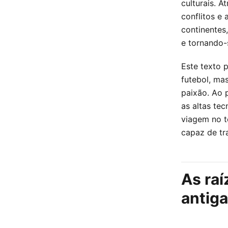
culturais. A
conflitos e
continentes,
e tornando-s
Este texto 
futebol, ma
paixão. Ao 
as altas te
viagem no t
capaz de tr
As raí
antiga