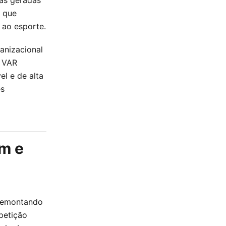
s que
 ao esporte.
anizacional
o VAR
el e de alta
es
em e
s remontando
petição