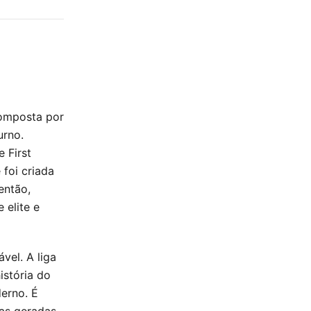
 composta por
urno.
 First
 foi criada
então,
 elite e
vel. A liga
istória do
erno. É
as geradas