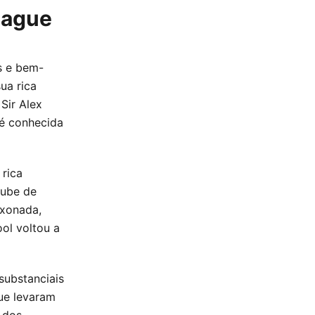
eague
s e bem-
ua rica
Sir Alex
 é conhecida
 rica
lube de
ixonada,
ol voltou a
substanciais
ue levaram
 dos