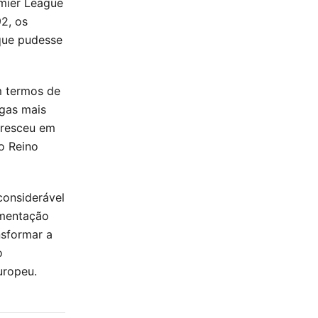
emier League
2, os
 que pudesse
m termos de
igas mais
cresceu em
o Reino
onsiderável
ementação
nsformar a
o
uropeu.