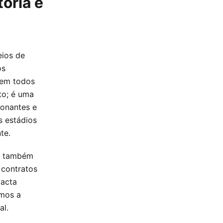
ória e
eios de
os
 em todos
to; é uma
ionantes e
s estádios
te.
le também
 contratos
pacta
emos a
al.