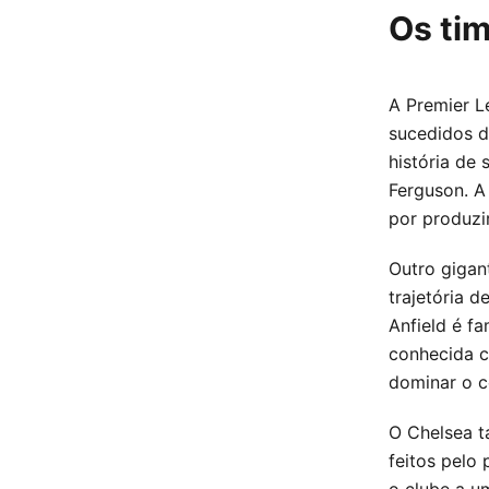
Os ti
A Premier L
sucedidos d
história de 
Ferguson. A
por produzir
Outro gigan
trajetória 
Anfield é f
conhecida c
dominar o c
O Chelsea t
feitos pelo
o clube a u