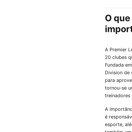
O que
import
A Premier Le
20 clubes q
Fundada em 
Division de
para aprove
tornou-se um
treinadores
A importânc
é responsáv
esporte, al
também um d