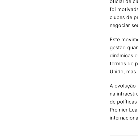
oficial de 
foi motivad
clubes de p
negociar se
Este movime
gestão quan
dinâmicas e
termos de p
Unido, mas
A evolução 
na infraest
de política
Premier Lea
internacion