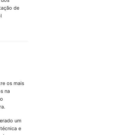
tação de
l
tre os mais
os na
 o
ra.
iderado um
técnica e