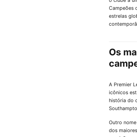
Campeões da
estrelas gl
contemporâ
Os mai
campe
A Premier Le
icônicos es
história do
Southampton
Outro nome 
dos maiores