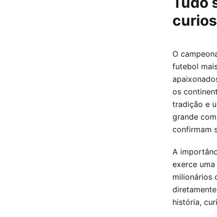
Tudo s
curio
O campeonat
futebol mai
apaixonados
os continen
tradição e 
grande comp
confirmam s
A importânc
exerce uma 
milionários
diretamente
história, cu