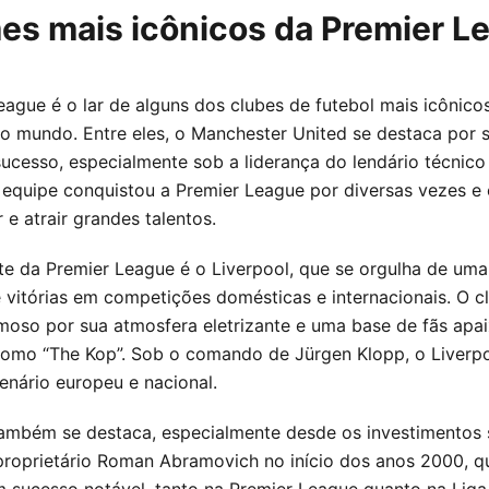
mes mais icônicos da Premier L
eague é o lar de alguns dos clubes de futebol mais icônico
o mundo. Entre eles, o Manchester United se destaca por s
sucesso, especialmente sob a liderança do lendário técnico 
 equipe conquistou a Premier League por diversas vezes e
 e atrair grandes talentos.
te da Premier League é o Liverpool, que se orgulha de uma
de vitórias em competições domésticas e internacionais. O c
amoso por sua atmosfera eletrizante e uma base de fãs apa
omo “The Kop”. Sob o comando de Jürgen Klopp, o Liverpo
enário europeu e nacional.
ambém se destaca, especialmente desde os investimentos 
 proprietário Roman Abramovich no início dos anos 2000, q
m sucesso notável, tanto na Premier League quanto na Liga