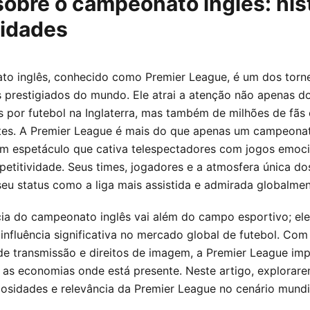
obre o campeonato inglês: hist
sidades
o inglês, conhecido como Premier League, é um dos torn
s prestigiados do mundo. Ele atrai a atenção não apenas d
 por futebol na Inglaterra, mas também de milhões de fãs
tes. A Premier League é mais do que apenas um campeona
um espetáculo que cativa telespectadores com jogos emoc
etitividade. Seus times, jogadores e a atmosfera única do
eu status como a liga mais assistida e admirada globalmen
ia do campeonato inglês vai além do campo esportivo; e
influência significativa no mercado global de futebol. Com
 de transmissão e direitos de imagem, a Premier League im
 as economias onde está presente. Neste artigo, explorar
riosidades e relevância da Premier League no cenário mundi