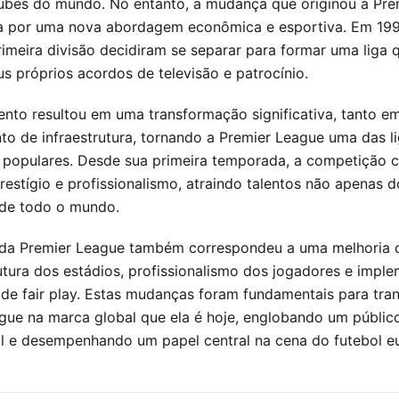
clubes do mundo. No entanto, a mudança que originou a Pr
a por uma nova abordagem econômica e esportiva. Em 199
rimeira divisão decidiram se separar para formar uma liga
us próprios acordos de televisão e patrocínio.
nto resultou em uma transformação significativa, tanto e
to de infraestrutura, tornando a Premier League uma das l
 populares. Desde sua primeira temporada, a competição 
restígio e profissionalismo, atraindo talentos não apenas d
 de todo o mundo.
da Premier League também correspondeu a uma melhoria c
rutura dos estádios, profissionalismo dos jogadores e impl
s de fair play. Estas mudanças foram fundamentais para tra
gue na marca global que ela é hoje, englobando um públic
al e desempenhando um papel central na cena do futebol e