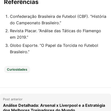
Referências
Confederação Brasileira de Futebol (CBF). “História
do Campeonato Brasileiro.”
Revista Placar. “Análise das Táticas do Flamengo
em 2019.”
Globo Esporte. “O Papel da Torcida no Futebol
Brasileiro.”
Curiosidades
N
Post anterior
a
Análise Detalhada: Arsenal x Liverpool e a Estratégia
dos Melhores Treinadores do Mundo