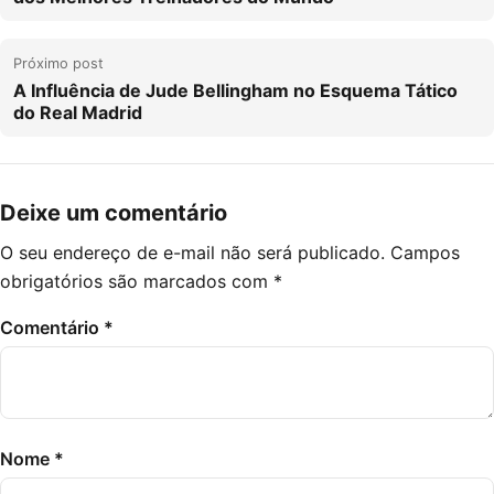
v
e
g
Próximo post
A Influência de Jude Bellingham no Esquema Tático
a
do Real Madrid
ç
ã
o
Deixe um comentário
d
O seu endereço de e-mail não será publicado.
Campos
e
obrigatórios são marcados com
*
P
Comentário
*
o
s
t
Nome
*