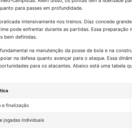
meio-campistas. Além disso, os pontas têm a liberdade par
 quanto para passes em profundidade.
 praticada intensivamente nos treinos. Díaz concede grande
ime pode enfrentar durante as partidas. Essa preparação m
s bem definidas.
undamental na manutenção da posse de bola e na construç
 apoiar na defesa quanto avançar para o ataque. Essa din
portunidades para os atacantes. Abaixo está uma tabela q
tica
 e finalização
e jogadas individuais