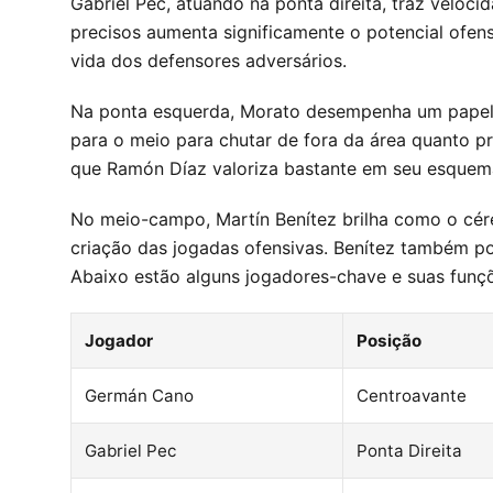
Gabriel Pec, atuando na ponta direita, traz veloc
precisos aumenta significamente o potencial ofen
vida dos defensores adversários.
Na ponta esquerda, Morato desempenha um papel se
para o meio para chutar de fora da área quanto pr
que Ramón Díaz valoriza bastante em seu esquema
No meio-campo, Martín Benítez brilha como o cére
criação das jogadas ofensivas. Benítez também p
Abaixo estão alguns jogadores-chave e suas funç
Jogador
Posição
Germán Cano
Centroavante
Gabriel Pec
Ponta Direita