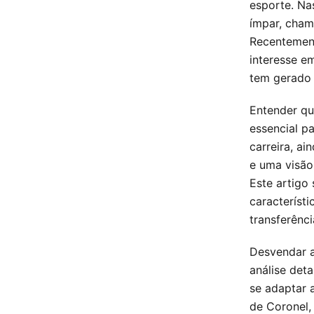
esporte. Na
ímpar, cham
Recentement
interesse e
tem gerado 
Entender qu
essencial p
carreira, a
e uma visão
Este artigo 
característi
transferênc
Desvendar a
análise det
se adaptar a
de Coronel,