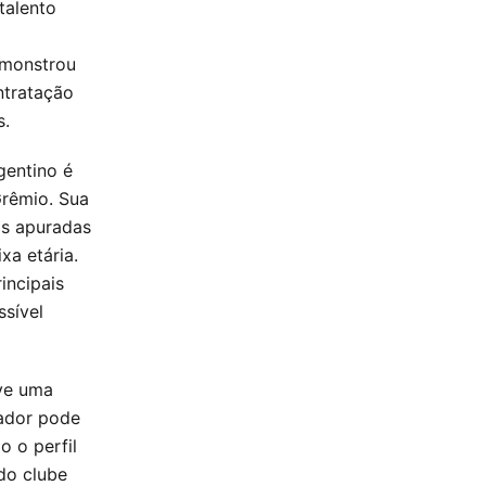
talento
emonstrou
ntratação
s.
gentino é
Grêmio. Sua
as apuradas
xa etária.
incipais
ssível
ve uma
ador pode
o o perfil
do clube