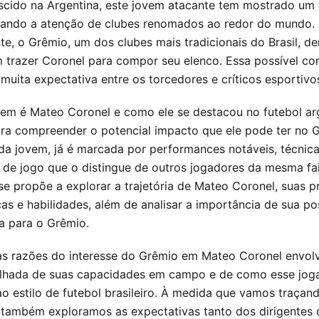
scido na Argentina, este jovem atacante tem mostrado um 
ando a atenção de clubes renomados ao redor do mundo.
e, o Grêmio, um dos clubes mais tradicionais do Brasil, d
m trazer Coronel para compor seu elenco. Essa possível co
muita expectativa entre os torcedores e críticos esportivo
em é Mateo Coronel e como ele se destacou no futebol ar
ara compreender o potencial impacto que ele pode ter no 
inda jovem, já é marcada por performances notáveis, técnic
 de jogo que o distingue de outros jogadores da mesma fai
se propõe a explorar a trajetória de Mateo Coronel, suas pr
cas e habilidades, além de analisar a importância de sua po
ia para o Grêmio.
s razões do interesse do Grêmio em Mateo Coronel envol
alhada de suas capacidades em campo e de como esse jog
o estilo de futebol brasileiro. À medida que vamos traçand
 também exploramos as expectativas tanto dos dirigentes 