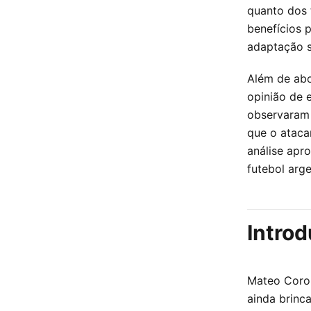
quanto dos 
benefícios 
adaptação 
Além de abo
opinião de 
observaram 
que o ataca
análise apr
futebol arge
Introd
Mateo Coron
ainda brinc