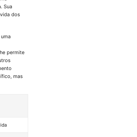
a. Sua
 vida dos
m uma
he permite
utros
mento
ífico, mas
rida