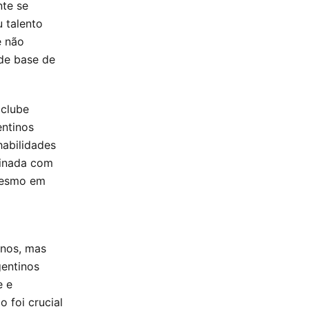
nte se
 talento
e não
 de base de
 clube
entinos
habilidades
binada com
 mesmo em
inos, mas
gentinos
e e
 foi crucial