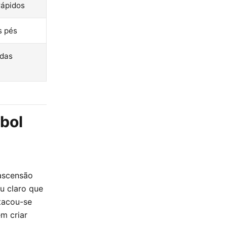
rápidos
s pés
adas
ebol
 ascensão
u claro que
stacou-se
m criar