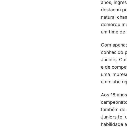
anos, ingre
destacou po
natural cha
demorou mui
um time de 
Com apenas 
conhecido p
Juniors, Co
e de compet
uma impress
um clube re
Aos 18 anos
campeonatos
também de e
Juniors foi
habilidade 