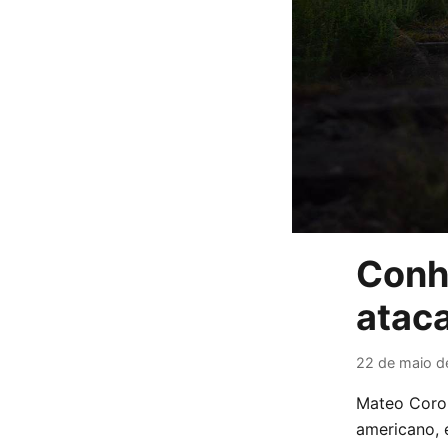
Conh
atac
22 de maio d
Mateo Coron
americano,