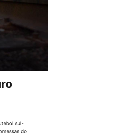
uro
tebol sul-
romessas do