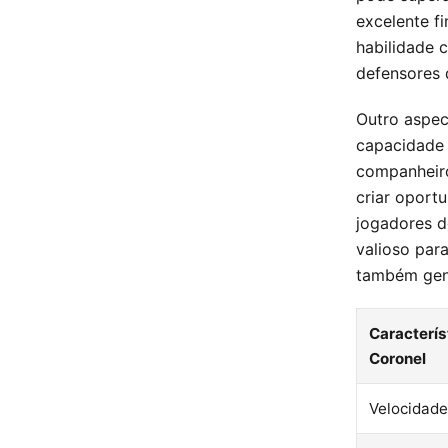
excelente f
habilidade 
defensores 
Outro aspec
capacidade 
companheiro
criar oport
jogadores d
valioso par
também gen
Caracterís
Coronel
Velocidade