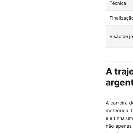
Técnica
Finalizaçã
Visão de j
A traj
argen
A carreira 
meteórica. 
ele tinha u
não apenas 