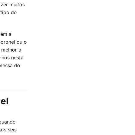
azer muitos
 tipo de
bém a
Coronel ou o
 melhor o
-nos nesta
omessa do
el
 quando
Aos seis