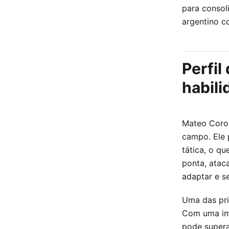
para consol
argentino 
Perfil
habil
Mateo Coron
campo. Ele 
tática, o q
ponta, atac
adaptar e s
Uma das pri
Com uma imp
pode supera