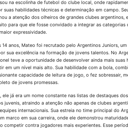
ssou na escolinha de futebol do clube local, onde rapidame
r suas habilidades técnicas e determinação em campo. Seu
mou a atenção dos olheiros de grandes clubes argentinos, 
to para que ele fosse convidado a integrar as categorias
maior expressividade.
14 anos, Mateo foi recrutado pelo Argentinos Juniors, um
or sua excelência na formação de jovens talentos. No Arg
ronel teve a oportunidade de desenvolver ainda mais suas 
ir em um nível mais alto. Sua habilidade com a bola, com
ionante capacidade de leitura de jogo, o fez sobressair,
pleto de jovens promessas.
, ele já era um nome constante nas listas de destaques dos
 juvenis, atraindo a atenção não apenas de clubes argent
quipes internacionais. Sua estreia no time principal do Ar
 um marco em sua carreira, onde ele demonstrou maturidad
ao competir contra jogadores mais experientes. Esse período