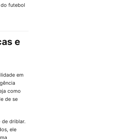
do futebol
cas e
ilidade em
igência
Seja como
de de se
de driblar.
os, ele
uma