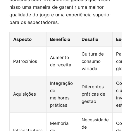
nisso uma maneira de garantir uma melhor
qualidade do jogo e uma experiência superior
para os espectadores.
Aspecto
Benefício
Desafio
Exemp
Cultura de
Parcer
Aumento
Patrocínios
consumo
com m
de receita
variada
globai
Integração
Compr
Diferentes
de
clubes
Aquisições
práticas de
melhores
invest
gestão
práticas
estran
Necessidade
Melhoria
Constr
de
Infraestrutura
de
de est