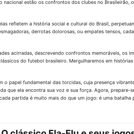
o nacional estão os confrontos dos clubes no Brasileirão,
as refletem a história social e cultural do Brasil, perpetu
smagadoras, derrotas dolorosas, ou empates tensos, cada 
dades acirradas, descrevendo confrontos memoráveis, os im
lássicos do futebol brasileiro. Mergulharemos em histórias 
 o papel fundamental das torcidas, cuja presença vibrante 
a que ela encontra sua voz e sua força. Agora, prepare-se
cada partida é muito mais do que um jogo: é uma batalha p
O clássico Fla-Flu e seus jogo