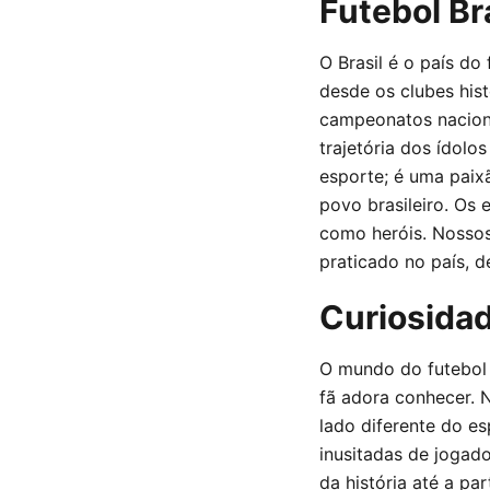
Futebol Br
O Brasil é o país d
desde os clubes his
campeonatos naciona
trajetória dos ídolos
esporte; é uma paix
povo brasileiro. Os 
como heróis. Nossos 
praticado no país, d
Curiosidad
O mundo do futebol e
fã adora conhecer. 
lado diferente do es
inusitadas de jogado
da história até a p