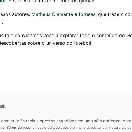
onal
– Cobertura dos campeonatos globais.
ssos autores:
Matheus Clemente
e
forneas
, que trazem co
l.
sita e convidamos você a explorar todo o conteúdo do Gol
escobertas sobre o universo do futebol!
sil.
ivo com crupiês reais e apostas esportivas em uma só plataforma, co
us:
Bônus de boas-vindas creditado após o primeiro depósito, com requisitos de