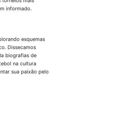
s torneios mais
em informado.
xplorando esquemas
ico. Dissecamos
da biografias de
ebol na cultura
ntar sua paixão pelo