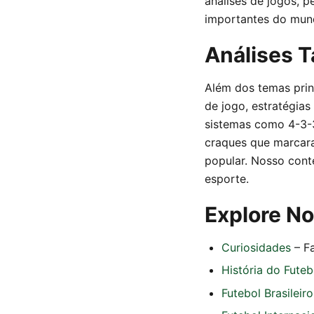
análises de jogos, p
importantes do mund
Análises T
Além dos temas prin
de jogo, estratégias
sistemas como 4-3-3,
craques que marcara
popular. Nosso cont
esporte.
Explore N
Curiosidades
– Fa
História do Futeb
Futebol Brasileiro