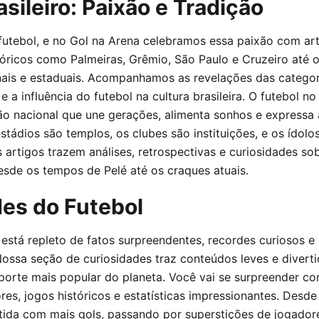
asileiro: Paixão e Tradição
o futebol, e no Gol na Arena celebramos essa paixão com a
tóricos como Palmeiras, Grêmio, São Paulo e Cruzeiro até 
is e estaduais. Acompanhamos as revelações das categori
 e a influência do futebol na cultura brasileira. O futebol no
ão nacional que une gerações, alimenta sonhos e expressa 
estádios são templos, os clubes são instituições, e os ídol
artigos trazem análises, retrospectivas e curiosidades sob
esde os tempos de Pelé até os craques atuais.
es do Futebol
stá repleto de fatos surpreendentes, recordes curiosos e 
Nossa seção de curiosidades traz conteúdos leves e diver
porte mais popular do planeta. Você vai se surpreender co
res, jogos históricos e estatísticas impressionantes. Desde
artida com mais gols, passando por superstições de jogado