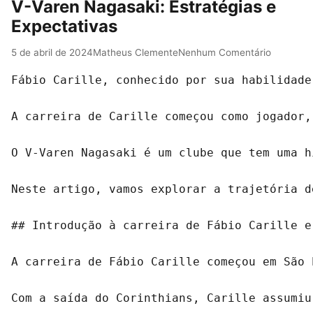
V-Varen Nagasaki: Estratégias e
Expectativas
5 de abril de 2024
Matheus Clemente
Nenhum Comentário
Fábio Carille, conhecido por sua habilidade tática e sucesso no futebol brasileiro, aceitou recentemente um novo desafio em sua carreira: comandar o V-Varen Nagasaki no futebol japonês. Sua chegada ao Japão gerou grande expectativa entre os torcedores e a mídia especializada, pois Carille já provou ser um técnico capaz de levar equipes a novos patamares. Esta nova aventura representa não apenas uma chance de crescimento pessoal, mas também de compartilhar sua extensa experiência e conhecimento com o futebol japonês.

A carreira de Carille começou como jogador, mas foi como técnico que ele realmente se destacou. Após passar por várias funções em clubes brasileiros, ele finalmente teve a sua grande oportunidade no Corinthians, onde conquistou títulos importantes e consolidou sua fama como mestre da defesa. Agora, no V-V