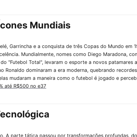
 Ícones Mundiais
Pelé, Garrincha e a conquista de três Copas do Mundo em 1
elência. Mundialmente, nomes como Diego Maradona, com 
 do "Futebol Total", levaram o esporte a novos patamares ar
iano Ronaldo dominaram a era moderna, quebrando recordes
elas mudaram a maneira como o futebol é jogado e perceb
% até R$500 no e37
Tecnológica
. A parte tática passou por transformações profundas, do 