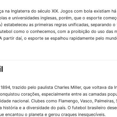
a na Inglaterra do século XIX. Jogos com bola existiam há
colas e universidades inglesas, porém, que o esporte começ
) estabeleceu as primeiras regras unificadas, separando o
futebol como o conhecemos, com a proibição do uso das mã
. A partir daí, o esporte se espalhou rapidamente pelo mun
l
894, trazido pelo paulista Charles Miller, que voltava da I
onquistou corações, especialmente entre as camadas popu
ntidade nacional. Clubes como Flamengo, Vasco, Palmeiras
a história e a diversidade do país. O futebol brasileiro de
 que encantou o planeta e gerou craques inesquecíveis.