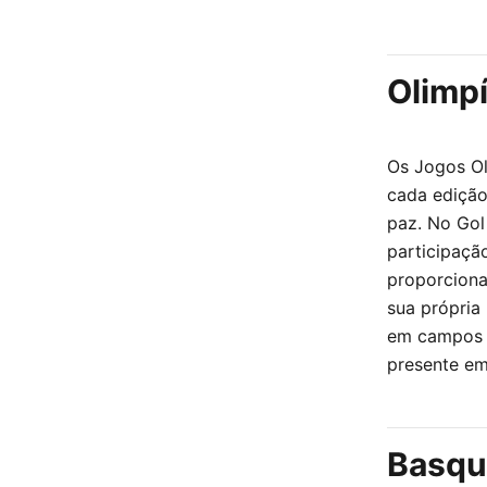
Olimpí
Os Jogos Ol
cada edição
paz. No Gol
participaçã
proporciona
sua própria
em campos d
presente em
Basque