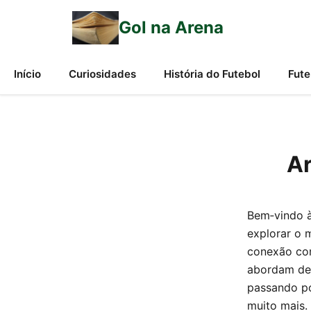
Gol na Arena
Início
Curiosidades
História do Futebol
Fute
Ar
Bem‑vindo 
explorar o 
conexão com
abordam des
passando po
muito mais.