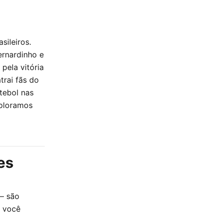
sileiros.
ernardinho e
pela vitória
trai fãs do
tebol nas
xploramos
es
 — são
, você