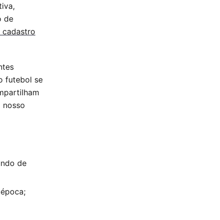
iva,
o de
 cadastro
ntes
o futebol se
mpartilham
o nosso
undo de
 época;