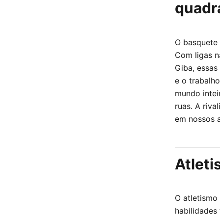
quadr
O basquete 
Com ligas n
Giba, essas
e o trabalho
mundo intei
ruas. A riv
em nossos a
Atleti
O atletismo
habilidades