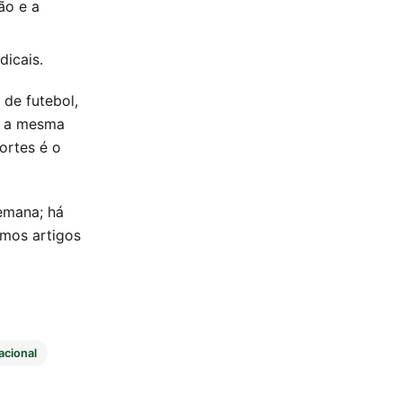
ão e a
icais.
de futebol,
m a mesma
ortes é o
emana; há
imos artigos
acional