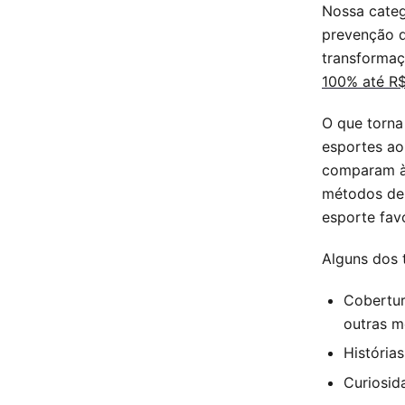
Nossa categ
prevenção d
transforma
100% até R
O que torna
esportes ao
comparam às
métodos de 
esporte favo
Alguns dos 
Cobertur
outras m
História
Curiosid