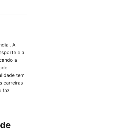
dial. A
esporte e a
acando a
pode
alidade tem
s carreiras
e faz
 de