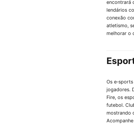
encontrará 
lendários c
conexão com
atletismo, 
melhorar o 
Esport
Os e‑sports
jogadores. 
Fire, os es
futebol. Cl
mostrando qu
Acompanhe n