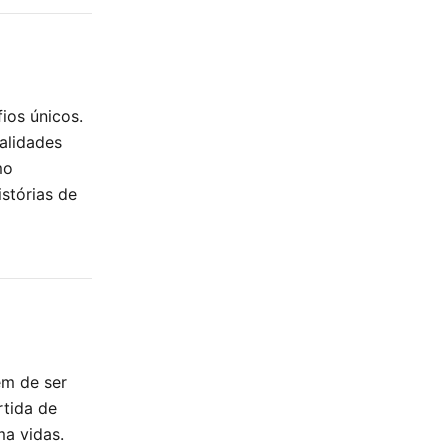
ios únicos.
dalidades
mo
stórias de
ém de ser
rtida de
ma vidas.