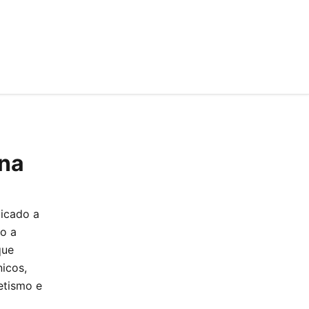
ena
dicado a
o a
que
icos,
etismo e