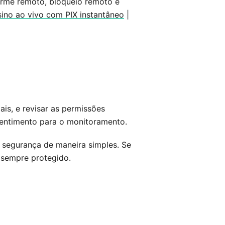
larme remoto, bloqueio remoto e
sino ao vivo com PIX instantâneo
|
ais, e revisar as permissões
nsentimento para o monitoramento.
 e segurança de maneira simples. Se
o sempre protegido.