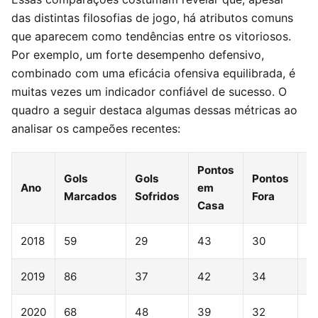
das distintas filosofias de jogo, há atributos comuns
que aparecem como tendências entre os vitoriosos.
Por exemplo, um forte desempenho defensivo,
combinado com uma eficácia ofensiva equilibrada, é
muitas vezes um indicador confiável de sucesso. O
quadro a seguir destaca algumas dessas métricas ao
analisar os campeões recentes:
Pontos
Gols
Gols
Pontos
Ano
em
C
Marcados
Sofridos
Fora
Casa
2018
59
29
43
30
Al
2019
86
37
42
34
M
2020
68
48
39
32
M