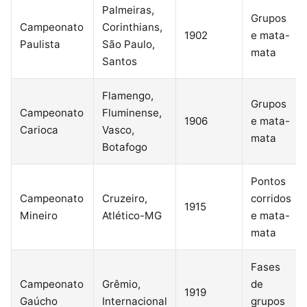
Palmeiras,
Grupos
Campeonato
Corinthians,
1902
e mata-
Paulista
São Paulo,
mata
Santos
Flamengo,
Grupos
Campeonato
Fluminense,
1906
e mata-
Carioca
Vasco,
mata
Botafogo
Pontos
Campeonato
Cruzeiro,
corridos
1915
Mineiro
Atlético-MG
e mata-
mata
Fases
Campeonato
Grêmio,
de
1919
Gaúcho
Internacional
grupos