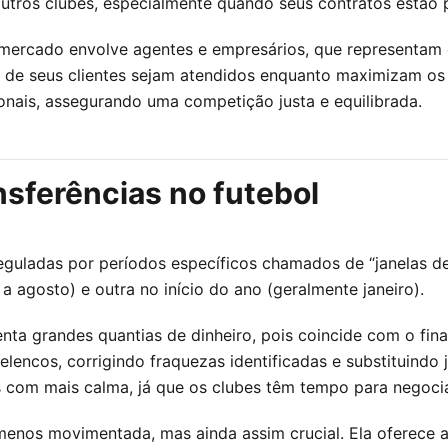
utros clubes, especialmente quando seus contratos estão 
ercado envolve agentes e empresários, que representam o
es de seus clientes sejam atendidos enquanto maximizam o
onais, assegurando uma competição justa e equilibrada.
nsferências no futebol
eguladas por períodos específicos chamados de “janelas de t
 agosto) e outra no início do ano (geralmente janeiro).
ta grandes quantias de dinheiro, pois coincide com o fina
lencos, corrigindo fraquezas identificadas e substituindo 
s com mais calma, já que os clubes têm tempo para negoc
 menos movimentada, mas ainda assim crucial. Ela oferece 