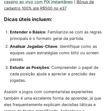
cassino ao vivo com PIX instantâneo
|
Bônus de
cadastro 100% até R$500 no e37
Dicas úteis incluem:
Entender o Básico
: Familiarize-se com as regras
principais e o formato geral da partida.
Analisar Jogadas-Chave
: Identifique como as
equipes usam estratégias como blitz ou screen
passes.
Estudar as Posições
: Compreender o papel de
cada posição ajuda a apreciar a precisão das
jogadas.
Assistir a jogos com comentaristas experientes
também é uma excelente forma de aprender, já que
eles frequentemente explicam decisões táticas e
regras de forma simplificada. Aplicativos e