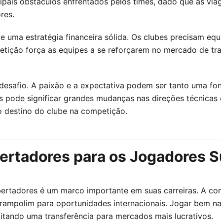
ipais obstáculos enfrentados pelos times, dado que as viag
res.
 uma estratégia financeira sólida. Os clubes precisam equi
tição força as equipes a se reforçarem no mercado de tra
 desafio. A paixão e a expectativa podem ser tanto uma f
es pode significar grandes mudanças nas direções técnicas 
o destino do clube na competição.
bertadores para os Jogadores 
ibertadores é um marco importante em suas carreiras. A c
rampolim para oportunidades internacionais. Jogar bem n
litando uma transferência para mercados mais lucrativos.