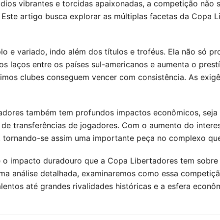
tádios vibrantes e torcidas apaixonadas, a competição não
Este artigo busca explorar as múltiplas facetas da Copa Li
o e variado, indo além dos títulos e troféus. Ela não só 
 laços entre os países sul-americanos e aumenta o prestíg
mos clubes conseguem vencer com consistência. As exigênci
tadores também tem profundos impactos econômicos, seja i
 de transferências de jogadores. Com o aumento do interes
ais, tornando-se assim uma importante peça no complexo q
s e o impacto duradouro que a Copa Libertadores tem sobre
uma análise detalhada, examinaremos como essa competição
lentos até grandes rivalidades históricas e a esfera econô