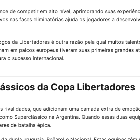
ance de competir em alto nível, aprimorando suas experiên
os nas fases eliminatórias ajuda os jogadores a desenvolve
 jogos da Libertadores é outra razão pela qual muitos ta
ilham em palcos europeus tiveram suas primeiras grandes a
a o sucesso internacional.
Clássicos da Copa Libertadores
s rivalidades, que adicionam uma camada extra de emoção 
o como Superclássico na Argentina. Quando essas duas equi
ares de batalha épica.
 da dupla uruguaia, Peñarol e Nacional. Estas equipes tê