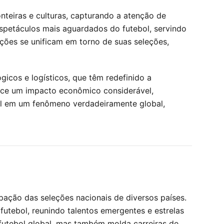
teiras e culturas, capturando a atenção de
espetáculos mais aguardados do futebol, servindo
ções se unificam em torno de suas seleções,
icos e logísticos, que têm redefinido a
erce um impacto econômico considerável,
ol em um fenômeno verdadeiramente global,
pação das seleções nacionais de diversos países.
utebol, reunindo talentos emergentes e estrelas
 futebol global, mas também molda carreiras de