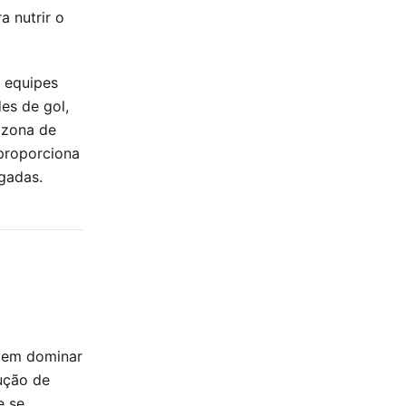
a nutrir o
 equipes
es de gol,
 zona de
 proporciona
gadas.
evem dominar
ução de
e se