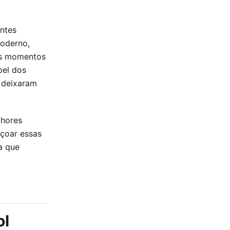
entes
moderno,
mos momentos
pel dos
 deixaram
lhores
çoar essas
a que
ol