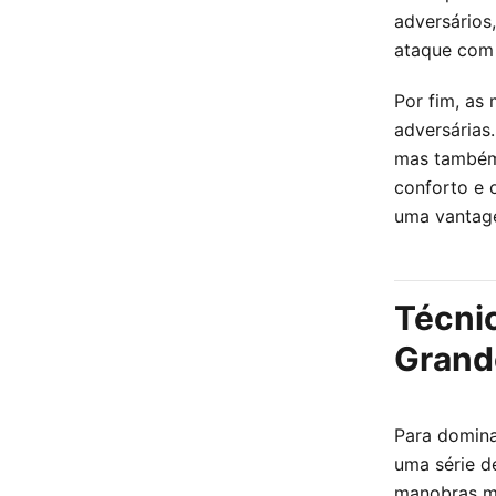
adversários
ataque com 
Por fim, as
adversárias
mas também 
conforto e o
uma vantage
Técnic
Grand
Para domina
uma série d
manobras me