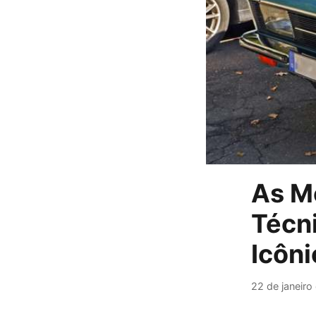
As M
Técn
Icôn
22 de janeiro