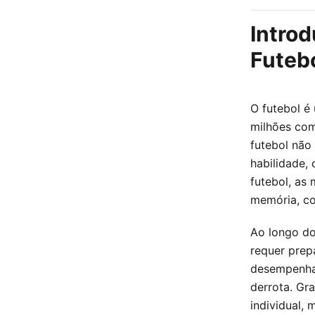
Intro
Futeb
O futebol é
milhões com
futebol não
habilidade, 
futebol, as
memória, co
Ao longo do
requer prep
desempenhad
derrota. Gr
individual,