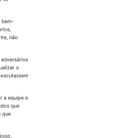
a bem-
rios,
nte, não
 adversários
alizar o
 executassem
r a equipe e
pidos que
s que
jogo.