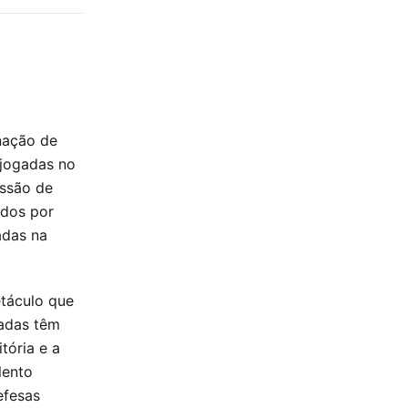
nação de
 jogadas no
essão de
ados por
adas na
etáculo que
gadas têm
tória e a
lento
efesas