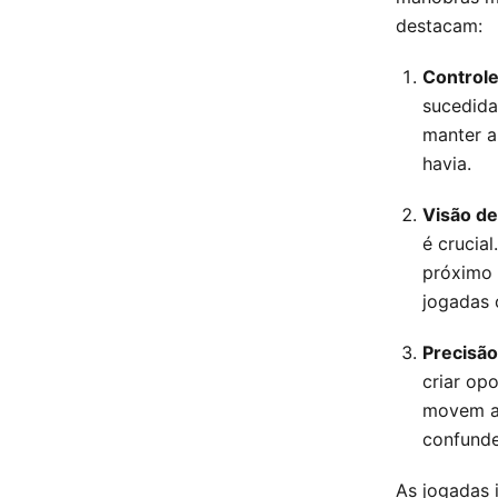
destacam:
Controle
sucedida
manter a
havia.
Visão d
é crucia
próximo 
jogadas 
Precisão
criar op
movem a 
confunde
As jogadas i