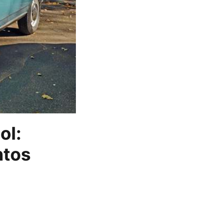
ol:
ntos