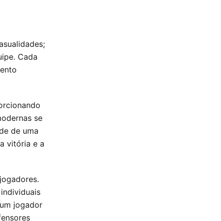
asualidades;
uipe. Cada
mento
porcionando
modernas se
ade de uma
 vitória e a
jogadores.
individuais
, um jogador
fensores