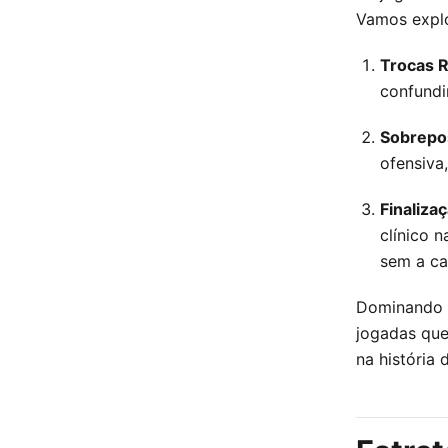
Vamos explo
Trocas R
confundi
Sobrepos
ofensiva
Finaliza
clínico 
sem a ca
Dominando e
jogadas qu
na história 