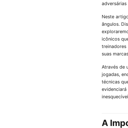
adversárias
Neste artig
ângulos. Di
exploraremo
icônicos qu
treinadores
suas marcas
Através de 
jogadas, en
técnicas qu
evidenciará
inesquecíve
A Imp