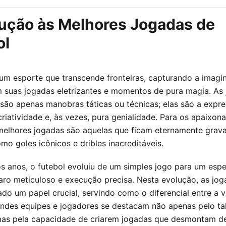
dução às Melhores Jogadas de
ol
 um esporte que transcende fronteiras, capturando a imagi
 suas jogadas eletrizantes e momentos de pura magia. As
 são apenas manobras táticas ou técnicas; elas são a expr
criatividade e, às vezes, pura genialidade. Para os apaixon
 melhores jogadas são aquelas que ficam eternamente grav
mo goles icônicos e dribles inacreditáveis.
s anos, o futebol evoluiu de um simples jogo para um esp
aro meticuloso e execução precisa. Nesta evolução, as jo
o um papel crucial, servindo como o diferencial entre a vi
andes equipes e jogadores se destacam não apenas pelo ta
 mas pela capacidade de criarem jogadas que desmontam d