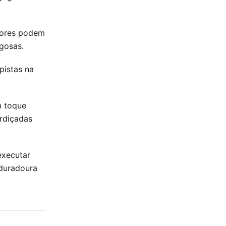
dores podem
gosas.
pistas na
m toque
erdiçadas
executar
duradoura