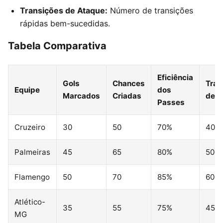
Transições de Ataque:
Número de transições
rápidas bem-sucedidas.
Tabela Comparativa
Eficiência
Gols
Chances
Tran
Equipe
dos
Marcados
Criadas
de A
Passes
Cruzeiro
30
50
70%
40
Palmeiras
45
65
80%
50
Flamengo
50
70
85%
60
Atlético-
35
55
75%
45
MG